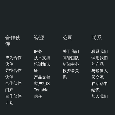
u
d
S
e
c
u
合作伙
资源
公司
联系
r
伴
i
服务
关于我们
联系我们
t
成为合作
技术支持
高管团队
试用我们
y
伙伴
培训和认
新闻中心
的产品
T
寻找合作
证
投资者关
与销售人
e
伙伴
产品文档
系
员交流
n
合作伙伴
客户社区
在活动中
a
门户
Tenable
结识
b
合作伙伴
信任
加入我们
l
计划
e
I