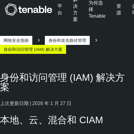
为何选
平
决
资
择
台
方
源
Tenable
案
跳转至主导航
跳转至主要内容
跳转至页脚
网络安全指南
身份和攻击路径管理
身份和访问管理 (IAM) 解决方案
身份和访问管理 (IAM) 解决方
案
上次更新日期 | 2026 年 1 月 27 日
本地、云、混合和 CIAM