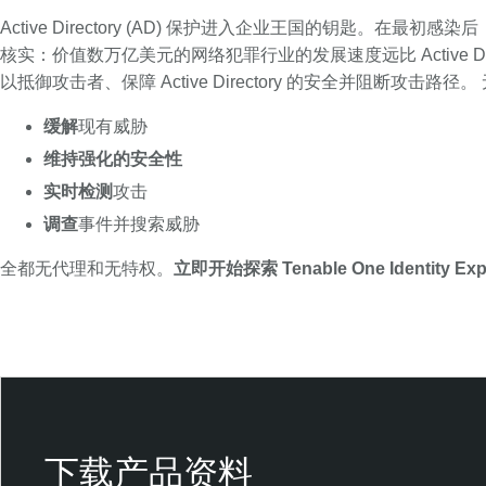
Active Directory (AD) 保护进入企业王国的钥匙。在
核实：价值数万亿美元的网络犯罪行业的发展速度远比 Active Directo
以抵御攻击者、保障 Active Directory 的安全并阻断攻击路径。
缓解
现有威胁
维持强化的安全性
实时检测
攻击
调查
事件并搜索威胁
全都无代理和无特权。
立即开始探索 Tenable One Identity Ex
T
e
n
a
b
l
下载产品资料
e