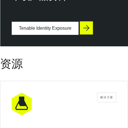
I
d
e
n
Tenable Identity Exposure
t
i
t
y
资源
E
x
p
o
s
u
解决方案
r
e