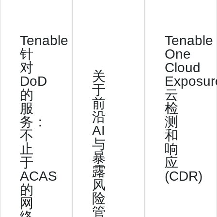
Tenable
Tenable
针
One
对
Cloud
关
DoD
Exposu
于
的
云
前
服
检
沿
务：
测
AI
不
和
与
止
响
暴
于
应
露
ACAS
(CDR)
风
的
险
网
管
络