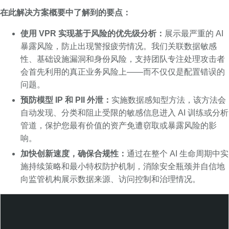
在此解决方案概要中了解到的要点：
使用 VPR 实现基于风险的优先级分析：
展示最严重的 AI
暴露风险，防止出现警报疲劳情况。我们关联数据敏感
性、基础设施漏洞和身份风险，支持团队专注处理攻击者
会首先利用的真正业务风险上——而不仅仅是配置错误的
问题。
预防模型 IP 和 PII 外泄：
实施数据感知型方法，该方法会
自动发现、分类和阻止受限的敏感信息进入 AI 训练或分析
管道，保护您最有价值的资产免遭窃取或暴露风险的影
响。
加快创新速度，确保合规性：
通过在整个 AI 生命周期中实
施持续策略和最小特权防护机制，消除安全瓶颈并自信地
向监管机构展示数据来源、访问控制和治理情况。
T
e