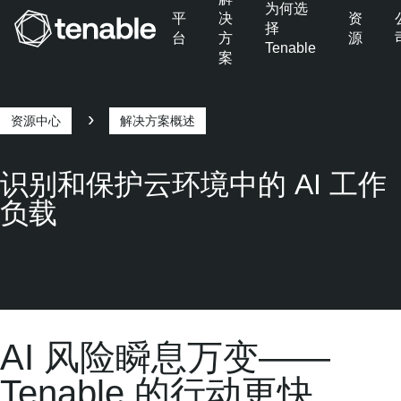
为何选
平
决
资
择
台
方
源
Tenable
案
跳转至主导航
跳转至主要内容
跳转至页脚
资源中心
解决方案概述
痕
迹
识别和保护云环境中的 AI 工作
负载
AI 风险瞬息万变——
Tenable 的行动更快