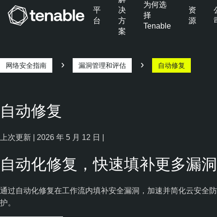
为何选
平
决
资
择
台
方
源
Tenable
案
跳转至主导航
跳转至主要内容
跳转至页脚
网络安全指南
漏洞管理和评估
自动修复
自动修复
上次更新 | 2026 年 5 月 12 日 |
自动化修复，快速填补更多漏洞
通过自动化修复在工作流内填补安全漏洞，加速并简化云安全防
护。