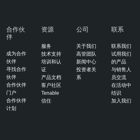
S
e
c
u
合作伙
资源
公司
联系
r
伴
i
服务
关于我们
联系我们
t
成为合作
技术支持
高管团队
试用我们
y
伙伴
培训和认
新闻中心
的产品
寻找合作
证
投资者关
与销售人
伙伴
产品文档
系
员交流
合作伙伴
客户社区
在活动中
门户
Tenable
结识
合作伙伴
信任
加入我们
计划