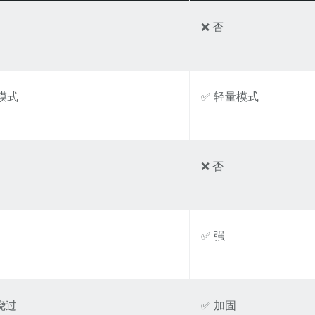
❌ 否
模式
✅ 轻量模式
❌ 否
✅ 强
绕过
✅ 加固