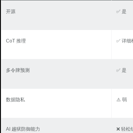
开源
✅ 是
CoT 推理
✅ 详细
多令牌预测
✅ 是
数据隐私
⚠️ 弱
AI 越狱防御能力
❌ 轻松