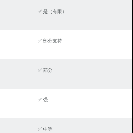
✅ 是（有限）
✅ 部分支持
✅ 部分
✅ 强
✅ 中等