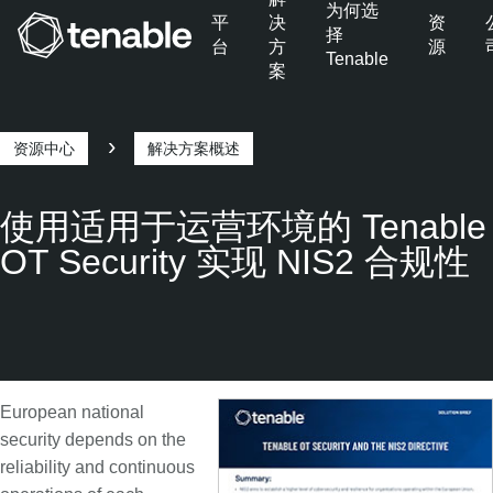
为何选
平
决
资
择
台
方
源
Tenable
案
跳转至主导航
跳转至主要内容
跳转至页脚
资源中心
解决方案概述
痕
迹
使用适用于运营环境的 Tenable
OT Security 实现 NIS2 合规性
European national
security depends on the
reliability and continuous