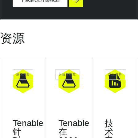
O
T
S
e
c
资源
u
r
i
t
y
解决方案
分析师研究
产品资料
Tenable
Tenable
技
针
在
术