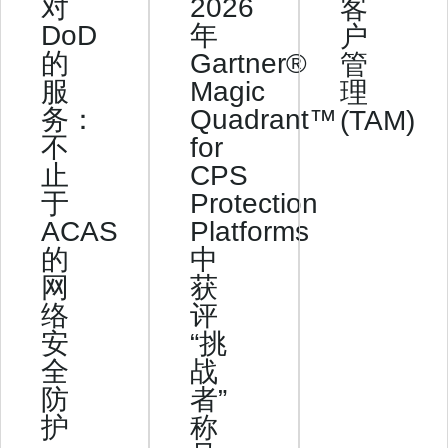
对
2026
客
DoD
年
户
的
Gartner®
管
服
Magic
理
务：
Quadrant™
(TAM)
不
for
止
CPS
于
Protection
ACAS
Platforms
的
中
网
获
络
评
安
“挑
全
战
防
者”
护
称