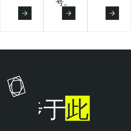
号。
止步于
此