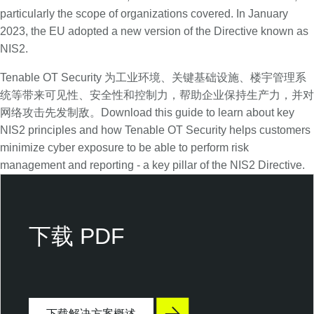
particularly the scope of organizations covered. In January
2023, the EU adopted a new version of the Directive known as
NIS2.
Tenable OT Security 为工业环境、关键基础设施、楼宇管理系
统等带来可见性、安全性和控制力，帮助企业保持生产力，并对
网络攻击先发制敌。Download this guide to learn about key
NIS2 principles and how Tenable OT Security helps customers
minimize cyber exposure to be able to perform risk
management and reporting - a key pillar of the NIS2 Directive.
T
e
n
下载 PDF
a
b
l
e
下载解决方案概述